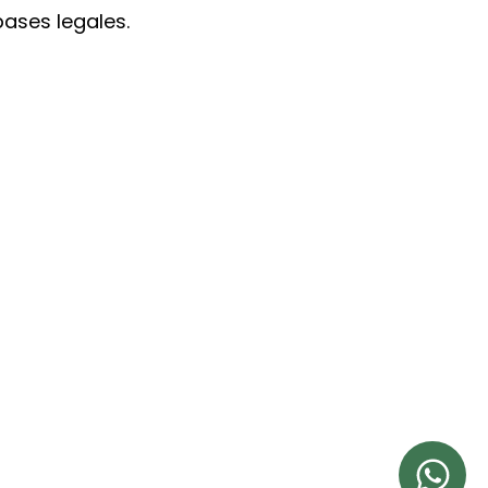
bases legales.
INFORMACIÓN LEGAL
Aviso Legal
Política de Privacidad
Política de Cookies
Condiciones de Reserva