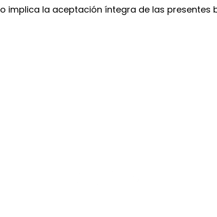
eo implica la aceptación íntegra de las presentes 
CONTACTO
WhatsApp: +34 647 45 57 13
tenerife@japaneseheadspa.es
Calle del Lomo 28 (38400) Puerto
de la Cruz