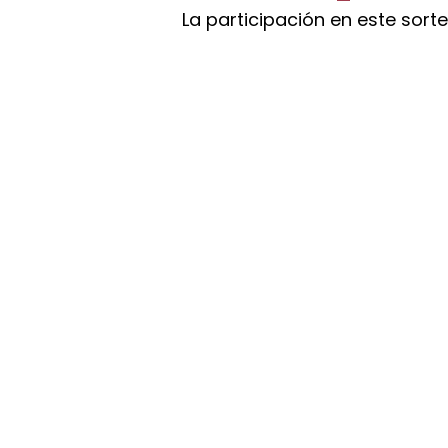
La participación en este sort
HORARIO
Lunes, Jueves y Viernes de 12:00 - 20:00
Sábados y Domingos de 10:00 - 18:00
Experiencias
Regalos