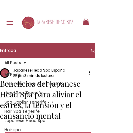
Entrada
All Posts
Japanese Head Spa España
All Posts
22 jun
3 min de lectura
Beneficios del Japanese
Japanese Head Spa Tenerife
Head Spa para aliviar el
Head Spa Tenerife
Spa Capilar Tenerife
estrés, la tensión y el
Hair Spa Tenerife
cansancio mental
Japanese Head Spa
Hair spa