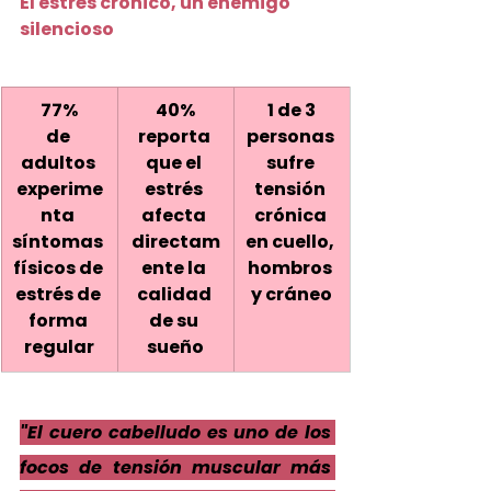
El estrés crónico, un enemigo 
silencioso
77%
40%
1 de 3
de 
reporta 
personas 
adultos 
que el 
sufre 
experime
estrés 
tensión 
nta 
afecta 
crónica 
síntomas 
directam
en cuello, 
físicos de 
ente la 
hombros 
estrés de 
calidad 
y cráneo
forma 
de su 
regular
sueño
"El cuero cabelludo es uno de los 
focos de tensión muscular más 