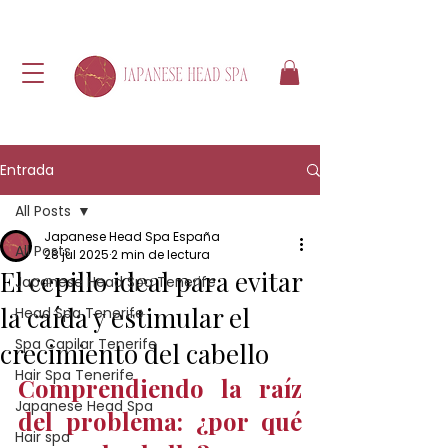
Entrada
All Posts
Japanese Head Spa España
All Posts
28 jul 2025
2 min de lectura
El cepillo ideal para evitar
Japanese Head Spa Tenerife
la caída y estimular el
Head Spa Tenerife
Spa Capilar Tenerife
crecimiento del cabello
Hair Spa Tenerife
Comprendiendo la raíz 
Japanese Head Spa
del problema: ¿por qué 
Hair spa