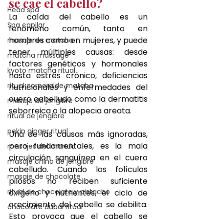
se cae el cabello?
Head spa
La caída del cabello es un 
Spa capilar
fenómeno común, tanto en 
hombres como en mujeres, y puede 
masaje de matcha
tener múltiples causas: desde 
matcha massage
factores genéticos y hormonales 
kyoto matcha ritual
hasta estrés crónico, deficiencias 
ritual corporalde matcha
nutricionales y enfermedades del 
cuero cabelludo como la dermatitis 
masaje de jengibre
seborreica o la alopecia areata.
ritual de jengibre
pekin ginger ritual
Una de las causas más ignoradas, 
pero fundamentales, es la mala 
masajes del mundo
circulación sanguínea en el cuero 
masaje chino de jengibre
cabelludo. Cuando los folículos 
masaje de chocolate
pilosos no reciben suficiente 
ritual de chocolate y pistacho
oxígeno y nutrientes, el ciclo de 
crecimiento del cabello se debilita. 
chocolate dubai ritual
Esto provoca que el cabello se 