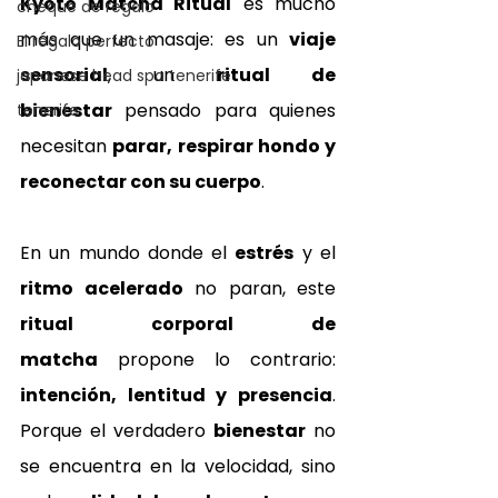
Kyoto Matcha Ritual
 es mucho 
cheque de regalo
más que un masaje: es un 
viaje 
El regalo perfecto
sensorial
, un 
ritual de 
japanese head spa tenerife
bienestar
 pensado para quienes 
tenerife
necesitan 
parar, respirar hondo y 
reconectar con su cuerpo
.
En un mundo donde el 
estrés
 y el 
ritmo acelerado
 no paran, este 
ritual corporal de 
matcha
 propone lo contrario: 
intención, lentitud y presencia
. 
Porque el verdadero 
bienestar
 no 
se encuentra en la velocidad, sino 