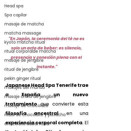
Head spa
Spa capilar
masaje de matcha
matcha massage
"En Japón, la ceremonia del té no es 
kyoto matcha ritual
solo un acto de beber: es silencio, 
ritual corporalde matcha
presencia y conexión plena con el 
masaje de jengibre
instante."
ritual de jengibre
pekin ginger ritual
Japanese Head Spa Tenerife trae 
masajes del mundo
a España un nuevo 
masaje chino de jengibre
tratamiento
 que convierte esta 
masaje de chocolate
filosofía ancestral
 en una 
ritual de chocolate y pistacho
experiencia corporal completa
. El 
chocolate dubai ritual