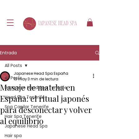
Entrada
All Posts
Japanese Head Spa España
All Posts
13 may
3 min de lectura
Masaje de matcha en
Japanese Head Spa Tenerife
España: el ritual japonés
Head Spa Tenerife
Spa Capilar Tenerife
para desconectar y volver
Hair Spa Tenerife
al equilibrio
Japanese Head Spa
Hair spa