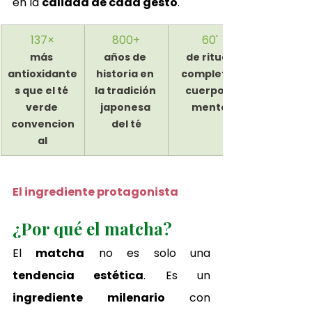
en la 
calidad de cada gesto
.
137×
800+
60'
más 
años de 
de ritual 
antioxidante
historia en 
completo, 
s que el té 
la tradición 
cuerpo y 
verde 
japonesa 
mente
convencion
del té
al
El ingrediente protagonista
¿Por qué el matcha?
El 
matcha
 no es solo una 
tendencia estética
. Es un 
ingrediente milenario
 con 