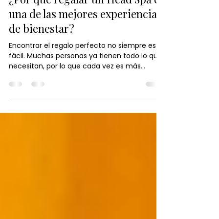
Japanese Head Spa España
21 jul
3 min de lectura
¿Por qué regalar un Head Spa es
una de las mejores experiencias
de bienestar?
Encontrar el regalo perfecto no siempre es
fácil. Muchas personas ya tienen todo lo que
necesitan, por lo que cada vez es más
común buscar experiencias que creen
recuerdos en lugar de objetos que, con el
tiempo, pueden quedar olvidados. Si buscas
un detalle diferente, elegante y con un
verdadero significado, regalar un Head Spa es
una opción que combina bienestar,
relajación y autocuidado en una experiencia
inolvidable. La nueva tendencia: regalar
experiencias en lugar de obj