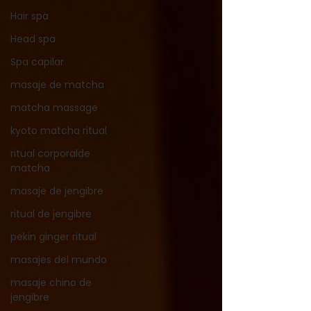
Hair spa
Head spa
Spa capilar
masaje de matcha
matcha massage
kyoto matcha ritual
ritual corporalde
matcha
masaje de jengibre
ritual de jengibre
pekin ginger ritual
masajes del mundo
masaje chino de
jengibre