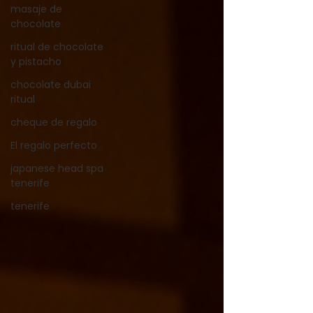
masaje de
chocolate
ritual de chocolate
y pistacho
chocolate dubai
ritual
cheque de regalo
El regalo perfecto
japanese head spa
tenerife
tenerife