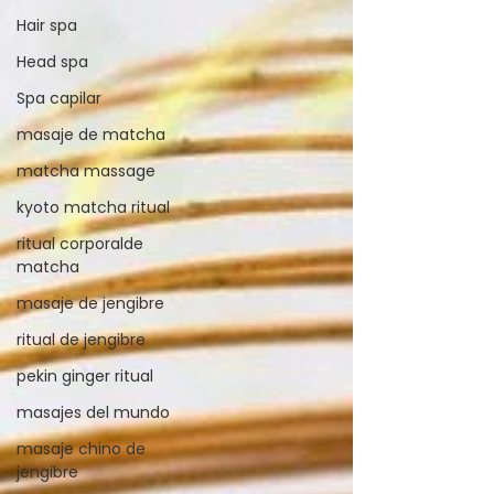
Hair spa
Head spa
Spa capilar
masaje de matcha
matcha massage
kyoto matcha ritual
ritual corporalde
matcha
masaje de jengibre
ritual de jengibre
pekin ginger ritual
masajes del mundo
masaje chino de
jengibre