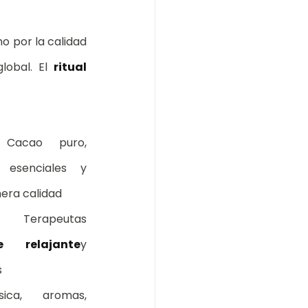
no por la calidad 
lobal. El 
ritual 
 
Cacao puro, 
 esenciales y 
mera calidad
a: 
Terapeutas 
e relajante
y 
s
sica, aromas, 