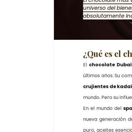
ritual de chocolate y pistacho
universo del biene
absolutamente in
japanese head spa tenerife
¿Qué es el c
El 
chocolate Dubai
últimos años. Su com
crujientes de kadai
mundo. Pero su influe
En el mundo del 
spa
nueva generación d
puro, aceites esenci