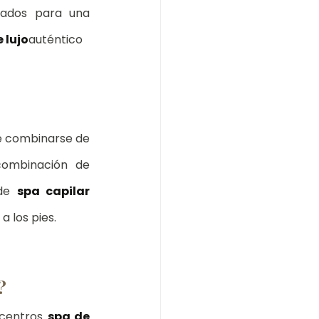
ados para una 
 lujo
auténtico
 combinarse de 
. La combinación de 
de 
spa capilar 
a los pies.
?
centros 
spa de 