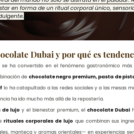
chocolate dubai ritual
cheque de regalo
El regalo
star en forma de un ritual corporal único, sensoria
dulgente.
tenerife
hocolate Dubai y por qué es tendenc
 se ha convertido en el fenómeno gastronómico más 
binación de 
chocolate negro premium, pasta de pista
f
 lo ha catapultado a las redes sociales y a las mesas má
ncia ha ido mucho más allá de la repostería.
 de lujo
 y el bienestar premium, el 
chocolate Dubai
 
e 
rituales corporales de lujo
 que combinan sus ingre
ales, manteca y aromas orientales— en experiencias sens