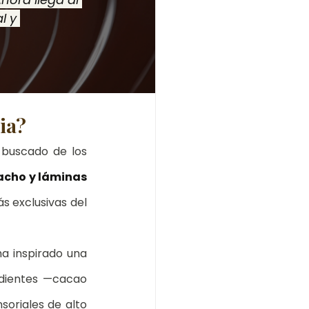
 perfecto
l y 
ia?
buscado de los 
cho y láminas 
s exclusivas del 
ha inspirado una 
dientes —cacao 
oriales de alto 