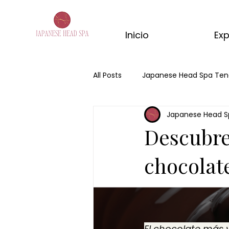
Inicio
Exp
All Posts
Japanese Head Spa Ten
Japanese Head S
Japanese Head Spa
Hair s
Descubre
kyoto matcha ritual
ritual
chocolate
pekin ginger ritual
masajes
El chocolate más v