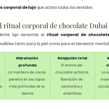
 corporal de lujo
 que activa todos los sentidos.
l ritual corporal de chocolate Dubai
ente lujo sensorial, el 
ritual corporal de chocolat
medibles tanto para la piel como para el bienestar mental
Hidratación 
Relajación total
A
 
profunda
El aroma del 
c
La manteca de cacao 
chocolate activa la 
La e
 
penetra en las capas 
liberación de 
masa
ta
más profundas de la 
serotonina y 
circul
dermis
endorfinas