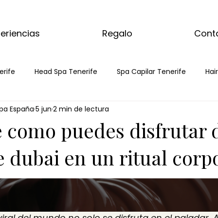
eriencias
Regalo
Cont
erife
Head Spa Tenerife
Spa Capilar Tenerife
Hai
pa España
5 jun
2 min de lectura
pa
Head spa
Spa capilar
masaje de matcha
 como puedes disfrutar 
 corporalde matcha
masaje de jengibre
ritual de jengib
 dubai en un ritual corp
 del mundo
masaje chino de jengibre
masaje de choc
iral del mundo no solo se disfruta en el paladar. A