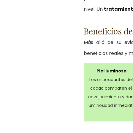
nivel. Un 
tratamiento
Beneficios de
Más allá de su evid
beneficios reales y 
Piel luminosa
Los antioxidantes del
cacao combaten el 
envejecimiento y dan
luminosidad inmedia