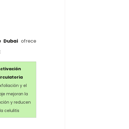
e Dubai
 ofrece 
:
ctivación 
irculatoria
xfoliación y el 
je mejoran la 
ación y reducen 
la celulitis