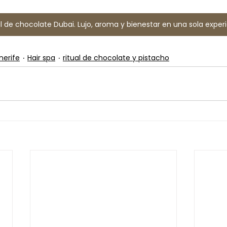
ual de chocolate Dubai. Lujo, aroma y bienestar en una sola experi
nerife
Hair spa
ritual de chocolate y pistacho