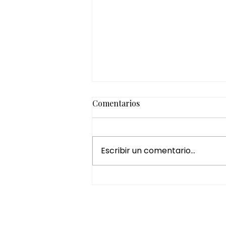
Comentarios
Escribir un comentario...
¿Por qué regalar un Head
Spa es una de las mejores
experiencias de bienestar?