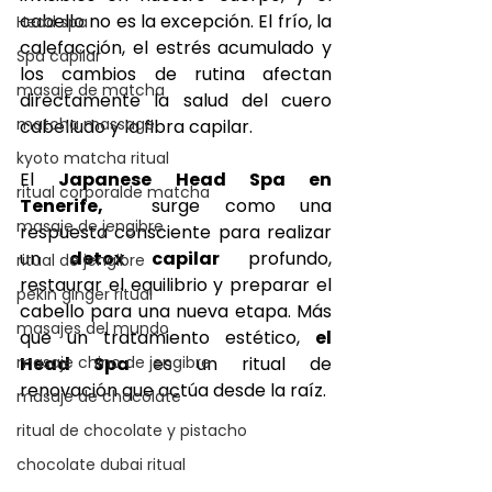
cabello no es la excepción. El frío, la 
Head spa
calefacción, el estrés acumulado y 
Spa capilar
los cambios de rutina afectan 
masaje de matcha
directamente la salud del cuero 
matcha massage
cabelludo y la fibra capilar.
kyoto matcha ritual
El 
Japanese Head Spa en 
ritual corporalde matcha
Tenerife, 
 surge como una 
masaje de jengibre
respuesta consciente para realizar 
un 
detox capilar
 profundo, 
ritual de jengibre
restaurar el equilibrio y preparar el 
pekin ginger ritual
cabello para una nueva etapa. Más 
masajes del mundo
que un tratamiento estético, 
el 
masaje chino de jengibre
Head Spa 
es un ritual de 
renovación que actúa desde la raíz.
masaje de chocolate
ritual de chocolate y pistacho
chocolate dubai ritual