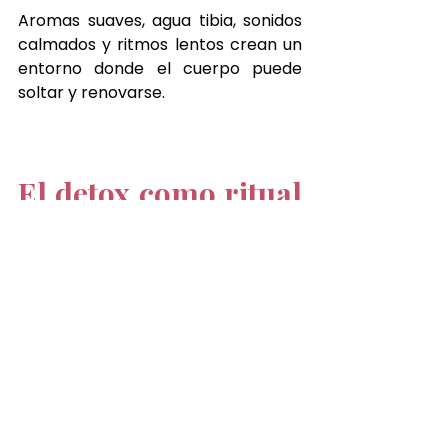
Aromas suaves, agua tibia, sonidos 
calmados y ritmos lentos crean un 
entorno donde el cuerpo puede 
soltar y renovarse.
El detox como ritual 
de transición 
estacional
El cambio de estación es un 
momento ideal para pausar y 
resetear.
El 
Head Spa
 se convierte en un 
ritual de transición que ayuda a 
cerrar el ciclo del invierno y abrir 