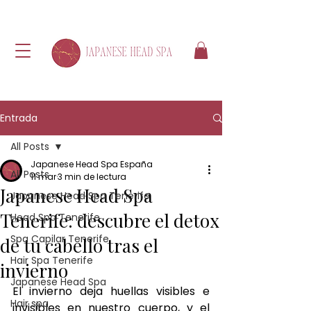
Entrada
All Posts
Japanese Head Spa España
All Posts
11 mar
3 min de lectura
Japanese Head Spa
Japanese Head Spa Tenerife
Tenerife: descubre el detox
Head Spa Tenerife
Spa Capilar Tenerife
de tu cabello tras el
Hair Spa Tenerife
invierno
Japanese Head Spa
El invierno deja huellas visibles e 
Hair spa
invisibles en nuestro cuerpo, y el 