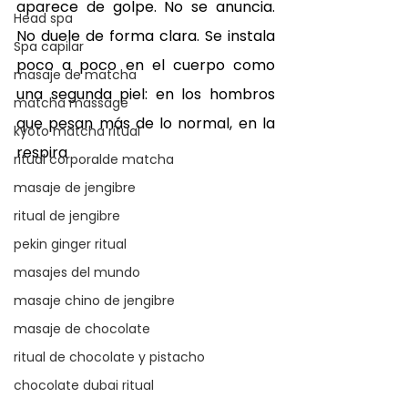
aparece de golpe. No se anuncia. 
Head spa
No duele de forma clara. Se instala 
Spa capilar
poco a poco en el cuerpo como 
masaje de matcha
una segunda piel: en los hombros 
matcha massage
que pesan más de lo normal, en la 
kyoto matcha ritual
respira
ritual corporalde matcha
masaje de jengibre
ritual de jengibre
pekin ginger ritual
masajes del mundo
masaje chino de jengibre
masaje de chocolate
ritual de chocolate y pistacho
chocolate dubai ritual