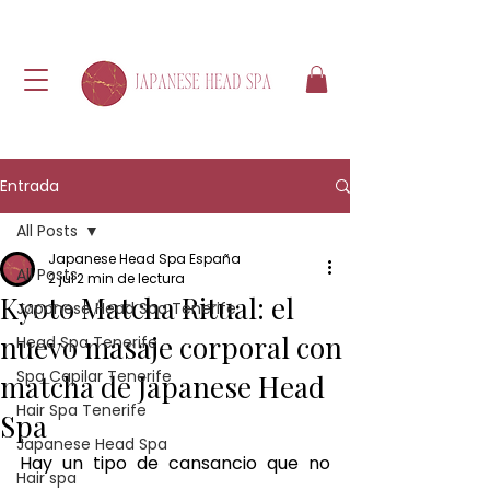
Entrada
All Posts
Japanese Head Spa España
All Posts
2 jul
2 min de lectura
Kyoto Matcha Ritual: el
Japanese Head Spa Tenerife
nuevo masaje corporal con
Head Spa Tenerife
Spa Capilar Tenerife
matcha de Japanese Head
Hair Spa Tenerife
Spa
Japanese Head Spa
Hay un tipo de cansancio que no 
Hair spa